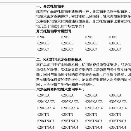
一、开式托辊轴承
此类型产品是托辊轴承通用的一种，开式轴承也叫平板轴承，
辊轴承密封圈的保护，密封性能已经很好，轴承再加密封以多
况掌握托辊轴承的润滑油脂加注量。开式托辊轴承比带密封托
辊乃至于输送机的市场竞争力！
开式托辊轴承常用型号:
6204
6205
6206
6305
6204/C3
6205/C3
6206/C3
6305/C3
6204/C4
6205/C4
6206/C4
6305/C4
二、KA或TN尼龙保持器轴承
本产品多用于矿山输送机械，矿用物资必须有煤安证，尼龙保
动引起的静电。实体尼龙保持架的特点是强度与弹性有良好的
能，同时与滚动体接触的保持架表面光滑，产生很少摩擦，因
料意味着保持架的惯性很小。尼龙保持架在缺乏润滑剂的情况
间，不会很快产生抱死和进一步损坏。
尼龙保持器托辊轴承常用型号：
6204KA
6205KA
6206KA
6305KA
6204KA/C3
6205KA/C3
6206KA/C3
6305KA/C3
6204KA/C4
6205KA/C4
6206KA/C4
6305KA/C4
6204TN
6205TN
6206TN
6305TN
6204TN/C3
6205TN/C3
6206TN/C3
6305TN/C3
6204TN/C4
6205TN/C4
6206TN/C4
6305TN/C4