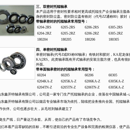
三、双密封托辊轴承
本产品适用于密封性要求相对更高或托辊生产企业轴承注脂条
身的密封防尘盖。密封防尘盖有铁封（代号ZZ通称80）胶封（代
带轴承密封的托辊轴承常用型号：
6204-2RS
6205-2RS
6206-2RS
6305-2RS
6204-2RZ
6205-2RZ
6206-2RZ
6305-2RZ
180204
180205
180206
180305
四、单密封托辊轴承
单密封轴承(代号Z或RS称60轴承）有铁封和胶封，KA尼龙
KA|2RS。此类轴承既有开式轴承的安装注脂方便，也具有
外面。
带单面轴承密封的托辊轴承常用型号：
60204
60205
60206
60305
6204KA-Z
6205KA-Z
6206KA-Z
6305KA-Z
6204TN-Z
6205TN-Z
6206TN-Z
6305KA-Z
东鑫开特轴承有限公司，公司是一家专门生产托辊轴承的企业，坐落在中国轴承城--
鑫开特轴承有限公司以烟店专业轴承市场为依托，陆续把业务推向全国。托辊轴承
作伙伴。公司也逐步壮大，从毛坯到轴承建立了
龙生产线，日产量达万余套。从而，使自己的产品有了市场竞争力。
本着产品零缺陷的目标，不断引进前沿的专业生产设备和完善的检测仪器，使产品