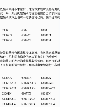
既轴承本身不带密封，托辊本来就有几层尼龙托
此一举，开始托辊轴承方便安装前自己按实际情
辊轴承成本上也有一定的价格优势。便于提高托
6306
6307
6308
6306/C3
6307/C3
6308/C3
6306/C4
6307/C4
6308/C4
持器轴承符合国家煤安证标准。有效防止轴承滚
结合，尼龙同有润滑的钢表面有良好的滑动性
此轴承内的发热和磨损是非常低的。低密度的材
下有极好的运行特性，允许轴承继续运行一段时
6306KA
6307KA
6308KA
6306KA/C3
6307KA/C3
6308KA/C3
6306KA/C4
6307KA/C4
6308KA/C4
6306TN
6307TN
6308TN
6306TN/C3
6307TN/C3
6308TN/C3
6306TN/C4
6307TN/C4
6308TN/C4