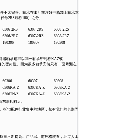
件不太完善。轴承在出厂前注好油脂加上轴承本
号2RS通称180）之分。
6306-2RS
6307-2RS
6308-2RS
6306-2RZ
6307-2RZ
6308-2RZ
180306
180307
180308
保持器轴承也可以加一轴承密封称KAZ或
很好的密封性。因为很多轴承安装只有一面暴漏在
60306
60307
60308
6306KA-Z
6307KA-Z
6308KA-Z
6306TN-Z
6307KA-Z
6308KA-Z
山东烟店附近。
、托辊配件行业集中的地区，都有我们的长期固
质量不断提高。产品出厂前严格核查，经过人工