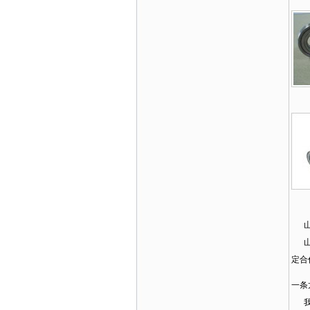
山
山东
定合
一条
我们