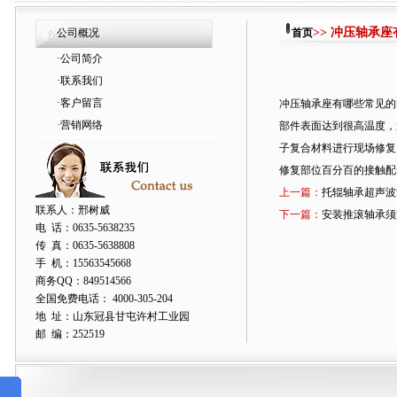
>> 冲压轴承
公司概况
首页
·
公司简介
·
联系我们
·
客户留言
冲压轴承座有哪些常见的
·
营销网络
部件表面达到很高温度，
子复合材料进行现场修复
修复部位百分百的接触配
上一篇：
托辊轴承超声波
联系人：邢树威
下一篇：
安装推滚轴承须
电 话：0635-5638235
传 真：0635-5638808
手 机：15563545668
商务QQ：849514566
全国免费电话： 4000-305-204
地 址：山东冠县甘屯许村工业园
邮 编：252519