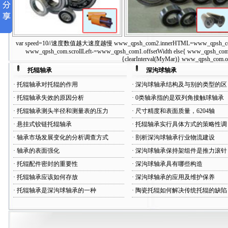
var speed=10//速度数值越大速度越慢 www_qpsh_com2.innerHTML=www_qpsh_com1.inne
单密封托辊轴承
双密封托辊轴承
www_qpsh_com.scrollLeft-=www_qpsh_com1.offsetWidth else{ www_qpsh_com.s
{clearInterval(MyMar)} www_qpsh_com.on
托辊轴承
深沟球轴承
·
托辊轴承对托辊的作用
·
深沟球轴承结构及与别的类型的区
·
托辊轴承失效的原因分析
·
0类轴承指的是双列角接触球轴承
·
托辊轴承测头半径和测量表的压力
·
尺寸精度和表面质量，6204轴
·
悬挂式铰链托辊轴承
·
托辊轴承实行具体方式的策略性调
·
轴承市场发展变化的分析调查方式
·
剖析深沟球轴承行业物流建设
·
轴承的表面强化
·
深沟球轴承保持架组件是推力滚针
·
托辊配件密封的重要性
·
深沟球轴承具有哪些构造
·
托辊轴承应该如何存放
·
深沟球轴承的应用及维护保养
·
托辊轴承是深沟球轴承的一种
·
陶瓷托辊如何解决传统托辊的缺陷