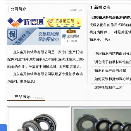
·
6306轴承托辊各配件的作
托辊各配件的作用 6306
共分为两种，一种是冲压
轴承座。冲压
山东鑫开特轴承有限公司是一家专门生产
托辊
·
冲压轴承的结构由部分
配件,托辊轴承,0类轴承,6204轴承,深沟球轴承,6306
·
调心滚子轴承材料性能
轴承
的企业，坐落在中国轴承城--山东烟店附近。
·
轴承延长寿命的步骤
山东鑫开特轴承有限公司以烟店专业轴承市场
·
如何安装和拆卸调心球
为依托
[更多信息]
·
缓冲托辊制作工艺