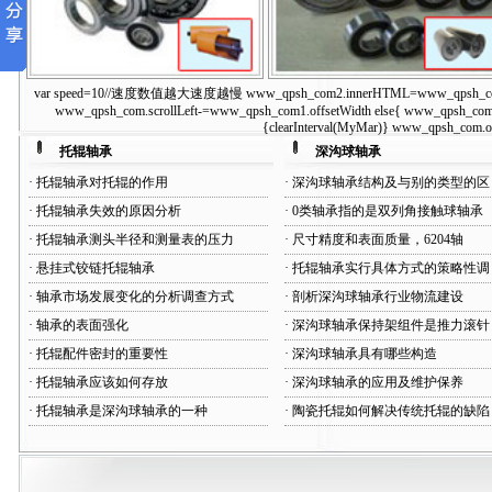
var speed=10//速度数值越大速度越慢 www_qpsh_com2.innerHTML=www_qpsh_com1.inne
单密封托辊轴承
双密封托辊轴承
www_qpsh_com.scrollLeft-=www_qpsh_com1.offsetWidth else{ www_qpsh_com.s
{clearInterval(MyMar)} www_qpsh_com.on
托辊轴承
深沟球轴承
·
托辊轴承对托辊的作用
·
深沟球轴承结构及与别的类型的区
·
托辊轴承失效的原因分析
·
0类轴承指的是双列角接触球轴承
·
托辊轴承测头半径和测量表的压力
·
尺寸精度和表面质量，6204轴
·
悬挂式铰链托辊轴承
·
托辊轴承实行具体方式的策略性调
·
轴承市场发展变化的分析调查方式
·
剖析深沟球轴承行业物流建设
·
轴承的表面强化
·
深沟球轴承保持架组件是推力滚针
·
托辊配件密封的重要性
·
深沟球轴承具有哪些构造
·
托辊轴承应该如何存放
·
深沟球轴承的应用及维护保养
·
托辊轴承是深沟球轴承的一种
·
陶瓷托辊如何解决传统托辊的缺陷