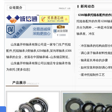
·
6306轴承托辊各配件的作
托辊各配件的作用 6306
共分为两种，一种是冲压
轴承座。冲压
山东鑫开特轴承有限公司是一家专门生产
托辊
·
冲压轴承的结构由部分
配件,托辊轴承,0类轴承,6204轴承,深沟球轴承,6306
·
调心滚子轴承材料性能
轴承
的企业，坐落在中国轴承城--山东烟店附近。
·
轴承延长寿命的步骤
山东鑫开特轴承有限公司以烟店专业轴承市场
·
如何安装和拆卸调心球
为依托
[更多信息]
·
缓冲托辊制作工艺