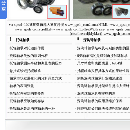
var speed=10//速度数值越大速度越慢 www_qpsh_com2.innerHTML=www_qpsh_com1.inne
单密封托辊轴承
双密封托辊轴承
www_qpsh_com.scrollLeft-=www_qpsh_com1.offsetWidth else{ www_qpsh_com.s
{clearInterval(MyMar)} www_qpsh_com.on
托辊轴承
深沟球轴承
·
托辊轴承对托辊的作用
·
深沟球轴承结构及与别的类型的区
·
托辊轴承失效的原因分析
·
0类轴承指的是双列角接触球轴承
·
托辊轴承测头半径和测量表的压力
·
尺寸精度和表面质量，6204轴
·
悬挂式铰链托辊轴承
·
托辊轴承实行具体方式的策略性调
·
轴承市场发展变化的分析调查方式
·
剖析深沟球轴承行业物流建设
·
轴承的表面强化
·
深沟球轴承保持架组件是推力滚针
·
托辊配件密封的重要性
·
深沟球轴承具有哪些构造
·
托辊轴承应该如何存放
·
深沟球轴承的应用及维护保养
·
托辊轴承是深沟球轴承的一种
·
陶瓷托辊如何解决传统托辊的缺陷