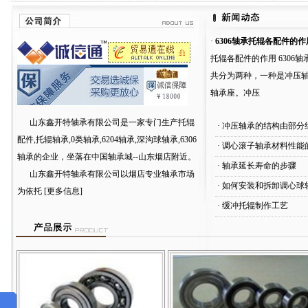
·
6306轴承托辊各配件的作
托辊各配件的作用 6306
共分为两种，一种是冲压
轴承座。冲压
山东鑫开特轴承有限公司是一家专门生产
托辊
·
冲压轴承的结构由部分
配件,托辊轴承,0类轴承,6204轴承,深沟球轴承,6306
·
调心滚子轴承材料性能
轴承
的企业，坐落在中国轴承城--山东烟店附近。
·
轴承延长寿命的步骤
山东鑫开特轴承有限公司以烟店专业轴承市场
·
如何安装和拆卸调心球
为依托
[更多信息]
·
缓冲托辊制作工艺