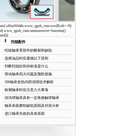
offsetWidth-www_qpsh_com.scrollLeft<=0)
开式托辊轴承
80轴承
eed) www_qpsh_com.onmouseover=function()
peed)}
托辊配件
·
托辊轴承零部件的断裂和缺陷
·
选择油品时应遵循以下原则
·
判断托辊好坏的标准是什么
·
滑动轴承四大问题及预防措施
·
306轴承发热内部润滑技术解析
·
检测轴承时应注意六大事项
·
深沟球轴承具有一定角接触球轴承
·
轴承表面磨削缺陷原因及对策分析
·
进口轴承失效的具体原因