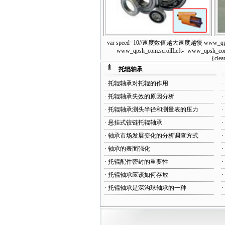
var speed=10//速度数值越大速度越慢 www_qpsh_com2
单密封托辊轴承
www_qpsh_com.scrollLeft-=www_qpsh_com1.
{clea
托辊轴承
·
托辊轴承对托辊的作用
·
·
托辊轴承失效的原因分析
·
·
托辊轴承测头半径和测量表的压力
·
·
悬挂式铰链托辊轴承
·
·
轴承市场发展变化的分析调查方式
·
·
轴承的表面强化
·
·
托辊配件密封的重要性
·
·
托辊轴承应该如何存放
·
·
托辊轴承是深沟球轴承的一种
·