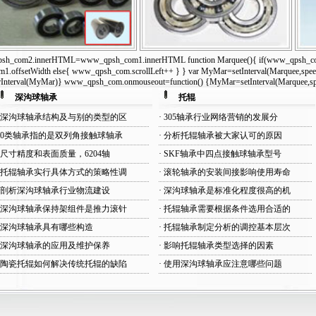
.innerHTML=www_qpsh_com1.innerHTML function Marquee(){ if(www_qpsh_com2.
双密封托辊轴承
KA或TN尼龙保持器轴承
offsetWidth else{ www_qpsh_com.scrollLeft++ } } var MyMar=setInterval(Marquee,sp
rInterval(MyMar)} www_qpsh_com.onmouseout=function() {MyMar=setInterval(Marquee,s
深沟球轴承
托辊
深沟球轴承结构及与别的类型的区
·
305轴承行业网络营销的发展分
0类轴承指的是双列角接触球轴承
·
分析托辊轴承被大家认可的原因
尺寸精度和表面质量，6204轴
·
SKF轴承中四点接触球轴承型号
托辊轴承实行具体方式的策略性调
·
滚轮轴承的安装间接影响使用寿命
剖析深沟球轴承行业物流建设
·
深沟球轴承是标准化程度很高的机
深沟球轴承保持架组件是推力滚针
·
托辊轴承需要根据条件选用合适的
深沟球轴承具有哪些构造
·
托辊轴承制定分析的调控基本层次
深沟球轴承的应用及维护保养
·
影响托辊轴承类型选择的因素
陶瓷托辊如何解决传统托辊的缺陷
·
使用深沟球轴承应注意哪些问题