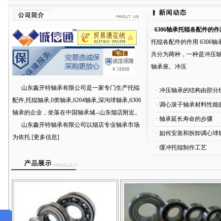
·
6306轴承托辊各配件的作
托辊各配件的作用 6306
共分为两种，一种是冲压
轴承座。冲压
山东鑫开特轴承有限公司是一家专门生产
托辊
·
冲压轴承的结构由部分
配件,托辊轴承,0类轴承,6204轴承,深沟球轴承,6306
·
调心滚子轴承材料性能
轴承
的企业，坐落在中国轴承城--山东烟店附近。
·
轴承延长寿命的步骤
山东鑫开特轴承有限公司以烟店专业轴承市场
·
如何安装和拆卸调心球
为依托
[更多信息]
·
缓冲托辊制作工艺