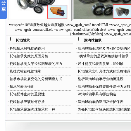
var speed=10//速度数值越大速度越慢 www_qpsh_com2.innerHTML=www_qpsh_com1.inne
单密封托辊轴承
双密封托辊轴承
www_qpsh_com.scrollLeft-=www_qpsh_com1.offsetWidth else{ www_qpsh_com.s
{clearInterval(MyMar)} www_qpsh_com.on
托辊轴承
深沟球轴承
·
托辊轴承对托辊的作用
·
深沟球轴承结构及与别的类型的区
·
托辊轴承失效的原因分析
·
0类轴承指的是双列角接触球轴承
·
托辊轴承测头半径和测量表的压力
·
尺寸精度和表面质量，6204轴
·
悬挂式铰链托辊轴承
·
托辊轴承实行具体方式的策略性调
·
轴承市场发展变化的分析调查方式
·
剖析深沟球轴承行业物流建设
·
轴承的表面强化
·
深沟球轴承保持架组件是推力滚针
·
托辊配件密封的重要性
·
深沟球轴承具有哪些构造
·
托辊轴承应该如何存放
·
深沟球轴承的应用及维护保养
·
托辊轴承是深沟球轴承的一种
·
陶瓷托辊如何解决传统托辊的缺陷